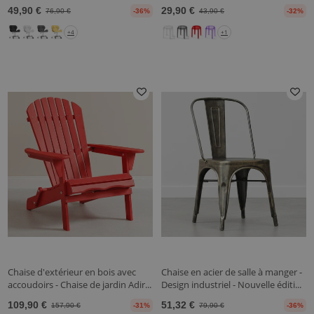
49,90 €
29,90 €
76,90 €
-36%
43,90 €
-32%
+4
+1
Chaise d'extérieur en bois avec
Chaise en acier de salle à manger -
accoudoirs - Chaise de jardin Adir...
Design industriel - Nouvelle éditi...
109,90 €
51,32 €
157,90 €
-31%
79,90 €
-36%