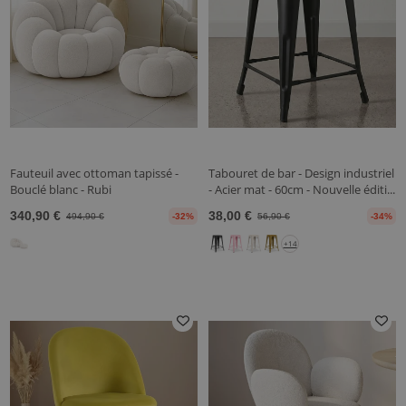
Fauteuil avec ottoman tapissé -
Tabouret de bar - Design industriel
Bouclé blanc - Rubi
- Acier mat - 60cm - Nouvelle éditi...
340,90 €
38,00 €
494,90 €
-32%
56,90 €
-34%
+14