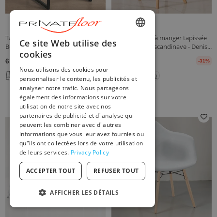
Tabouret de Bar Design Industriel -
Chaise de salle à manger tapissée
ENGLISH
Ce site Web utilise des
Bois et Métal - 60cm - Big Boy
de tissu - Style scandinave - Denis...
cookies
FRENCH
61,20 €
53,90 €
105,00 €
-42%
77,90 €
-31%
Nous utilisons des cookies pour
DUTCH
+3
+3
personnaliser le contenu, les publicités et
analyser notre trafic. Nous partageons
GERMAN
également des informations sur votre
utilisation de notre site avec nos
ITALIAN
partenaires de publicité et d"analyse qui
PORTUGUESE
peuvent les combiner avec d"autres
informations que vous leur avez fournies ou
SPANISH
qu"ils ont collectées lors de votre utilisation
de leurs services.
Privacy Policy
POLISH
ACCEPTER TOUT
REFUSER TOUT
AFFICHER LES DÉTAILS
STRICTEMENT NÉCESSAIRES