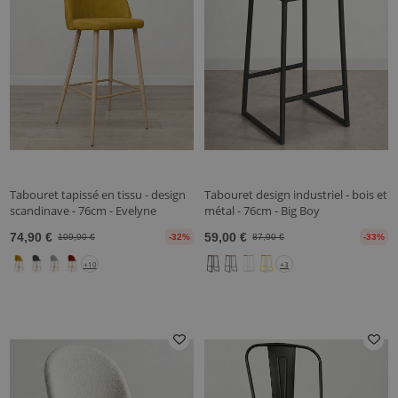
Tabouret tapissé en tissu - design
Tabouret design industriel - bois et
scandinave - 76cm - Evelyne
métal - 76cm - Big Boy
74,90 €
59,00 €
109,90 €
-32%
87,90 €
-33%
+10
+3