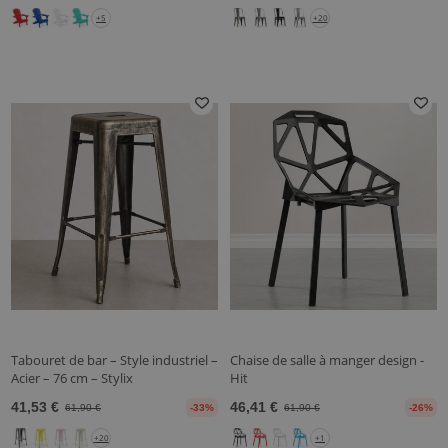
+5
+20
Tabouret de bar – Style industriel –
Chaise de salle à manger design -
Acier – 76 cm – Stylix
Hit
41,53 €
46,41 €
61,90 €
-33%
61,90 €
-26%
+20
+1