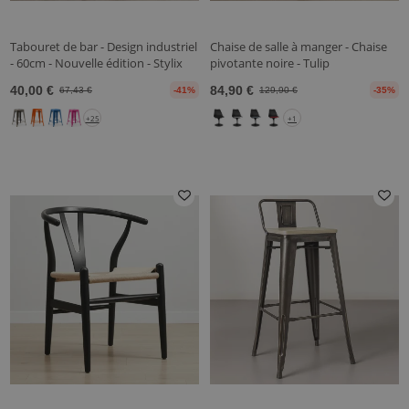
Tabouret de bar - Design industriel
Chaise de salle à manger - Chaise
- 60cm - Nouvelle édition - Stylix
pivotante noire - Tulip
40,00 €
84,90 €
67,43 €
-41%
129,90 €
-35%
+25
+1