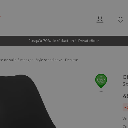
Jusqu’à 70% de réduction ! | Privatefloor
se de salle à manger - Style scandinave - Denisse
C
S
4
-
Vo
Co