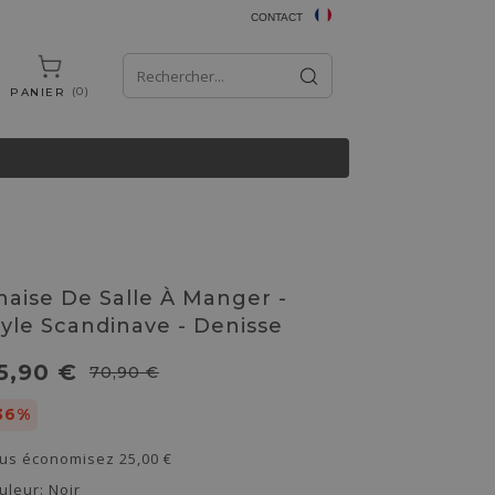
CONTACT
0
PANIER
haise De Salle À Manger -
tyle Scandinave - Denisse
5,90 €
70,90 €
36%
us économisez
25,00 €
uleur:
Noir