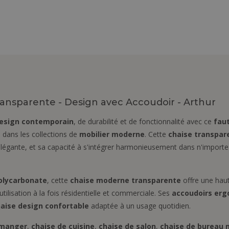
ransparente - Design avec Accoudoir - Arthur
esign contemporain
, de durabilité et de fonctionnalité avec ce
fau
e dans les collections de
mobilier moderne
. Cette
chaise transpar
n élégante, et sa capacité à s'intégrer harmonieusement dans n'import
polycarbonate
, cette
chaise moderne transparente
offre une haut
ilisation à la fois résidentielle et commerciale. Ses
accoudoirs er
aise design confortable
adaptée à un usage quotidien.
à manger
,
chaise de cuisine
,
chaise de salon
,
chaise de bureau