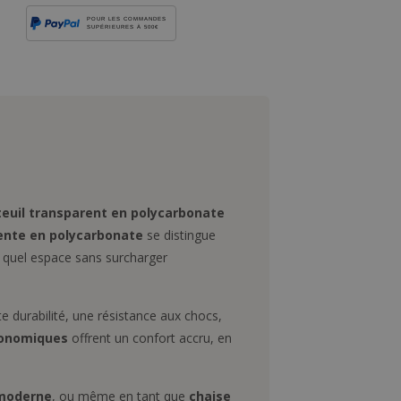
POUR LES COMMANDES
SUPÉRIEURES À 500€
teuil transparent en polycarbonate
ente en polycarbonate
se distingue
e quel espace sans surcharger
e durabilité, une résistance aux chocs,
gonomiques
offrent un confort accru, en
 moderne
, ou même en tant que
chaise