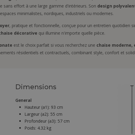
pte sans effort à une large gamme d'intérieurs. Son
design polyvalen
s espaces minimalistes, nordiques, industriels ou modernes.
toyer
, pratique et fonctionnelle, conçue pour un entretien quotidien s
chaise décorative
qui illumine n'importe quelle pièce.
bonate
est le choix parfait si vous recherchez une
chaise moderne, é
ments résidentiels et contractuels, combinant style, confort et solidi
Dimensions
General
Hauteur (a1):
93 cm
Largeur (a2):
55 cm
Profondeur (a3):
57 cm
Poids:
4.32 kg