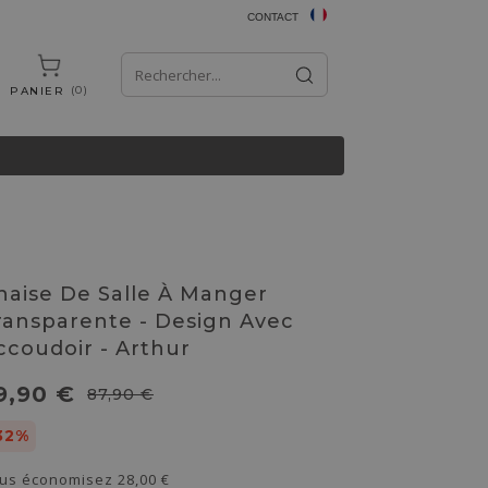
CONTACT
0
PANIER
haise De Salle À Manger
ransparente - Design Avec
ccoudoir - Arthur
9,90 €
87,90 €
32%
us économisez
28,00 €