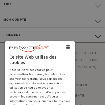
AIDE
MON COMPTE
PAIEMENT
PRIVATEFLOOR EST LE 1ER SITE DE VENTES DIRECT
ENGLISH
Ce site Web utilise des
USINES ET BONS PLANS À PRIX USINES. MEUBLES PAS
cookies
FRENCH
CHERS, MOBILIER DESIGN, CANAPÉS, DÉCORATION,
Nous utilisons des cookies pour
DUTCH
personnaliser le contenu, les publicités et
LUMINAIRES ET CHEMINÉES.
analyser notre trafic. Nous partageons
GERMAN
également des informations sur votre
DROIT DE RÉTRACTATION ET RETOURS
utilisation de notre site avec nos
ITALIAN
partenaires de publicité et d"analyse qui
PORTUGUESE
CONDITIONS GÉNÉRALES DE VENTE
peuvent les combiner avec d"autres
informations que vous leur avez fournies ou
SPANISH