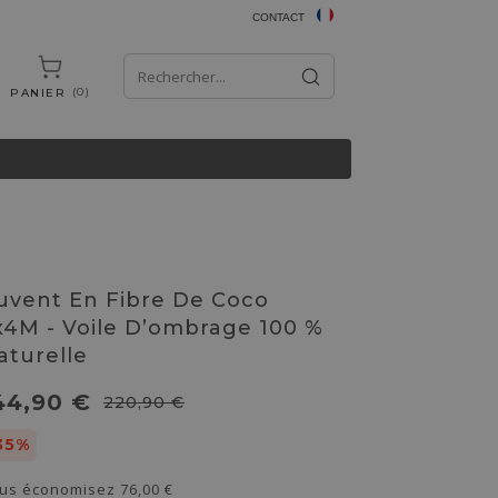
CONTACT
0
PANIER
uvent En Fibre De Coco
x4M - Voile D’ombrage 100 %
aturelle
44,90 €
220,90 €
35%
us économisez
76,00 €