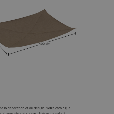
e la décoration et du design. Notre catalogue
l avec style et classe: chaises de salle à