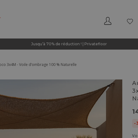
Jusqu’à 70% de réduction ! | Privatefloor
coco 3x4M - Voile d’ombrage 100 % Naturelle
A
3
N
1
-
Vo