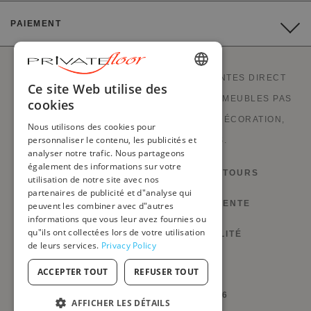
PAIEMENT
PRIVATEFLOOR EST LE 1ER SITE DE VENTES DIRECT
ENGLISH
Ce site Web utilise des
USINES ET BONS PLANS À PRIX USINES. MEUBLES PAS
cookies
FRENCH
CHERS, MOBILIER DESIGN, CANAPÉS, DÉCORATION,
Nous utilisons des cookies pour
DUTCH
personnaliser le contenu, les publicités et
LUMINAIRES ET CHEMINÉES.
analyser notre trafic. Nous partageons
GERMAN
également des informations sur votre
DROIT DE RÉTRACTATION ET RETOURS
utilisation de notre site avec nos
ITALIAN
partenaires de publicité et d"analyse qui
PORTUGUESE
CONDITIONS GÉNÉRALES DE VENTE
peuvent les combiner avec d"autres
informations que vous leur avez fournies ou
SPANISH
qu"ils ont collectées lors de votre utilisation
POLITIQUE DE CONFIDENTIALITÉ
de leurs services.
Privacy Policy
POLISH
GÉRER MES COOKIES
ACCEPTER TOUT
REFUSER TOUT
@PRIVATEFLOOR.COM 2026
AFFICHER LES DÉTAILS