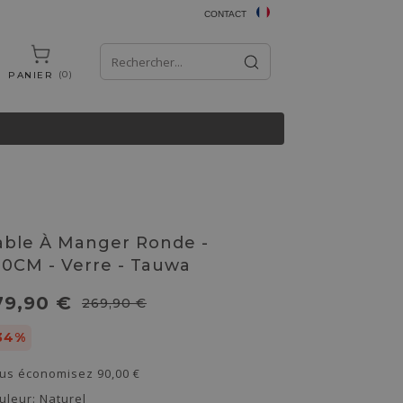
CONTACT
0
PANIER
able À Manger Ronde -
20CM - Verre - Tauwa
79,90 €
269,90 €
34%
us économisez
90,00 €
uleur:
Naturel