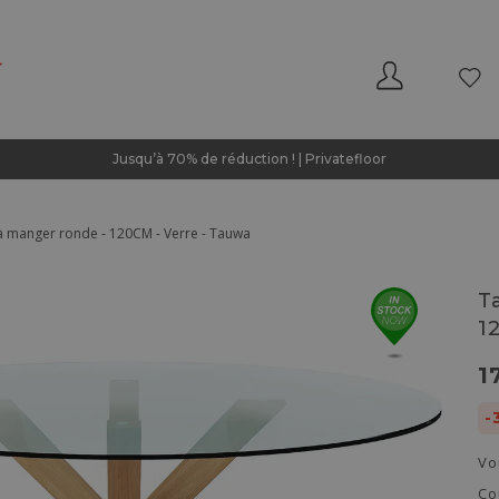
Jusqu’à 70% de réduction ! | Privatefloor
à manger ronde - 120CM - Verre - Tauwa
T
1
1
-
Vo
Co