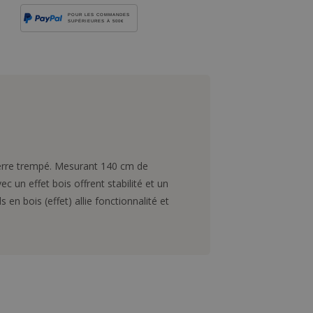
POUR LES COMMANDES
SUPÉRIEURES À 500€
verre trempé. Mesurant 140 cm de
c un effet bois offrent stabilité et un
en bois (effet) allie fonctionnalité et