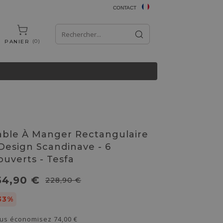
CONTACT
0
PANIER
able À Manger Rectangulaire
 Design Scandinave - 6
ouverts - Tesfa
54,90 €
228,90 €
33%
us économisez
74,00 €