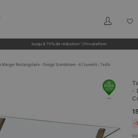
Jusqu’à 70% de réduction ! | Privatefloor
à Manger Rectangulaire - Design Scandinave - 6 Couverts - Tesfa
T
-
C
1
-
Vo