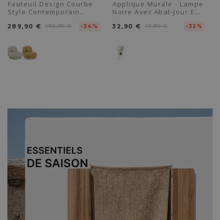
Fauteuil Design Courbe
Applique Murale - Lampe
Style Contemporain
Noire Avec Abat-Jour En
Rembourré En Chenille -
Tissu - Dena
289,90 €
492,90 €
32,90 €
47,90 €
Larry
-34%
-32%