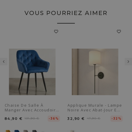
VOUS POURRIEZ AIMER
Chaise De Salle À
Applique Murale - Lampe
Manger Avec Accoudoirs
Noire Avec Abat-Jour En
- Tapissée De Velours -
Tissu - Dena
84,90 €
131,90 €
32,90 €
47,90 €
Alene
-36%
-32%