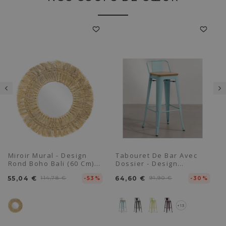
Miroir Mural - Design
Tabouret De Bar Avec
Rond Boho Bali (60 Cm) -
Dossier - Design
Ais
Industriel - Bois Et Acier
55,04 €
114,78 €
64,60 €
91,90 €
-53%
- 76cm - Nouvelle Édition
-30%
- Stylix
+13