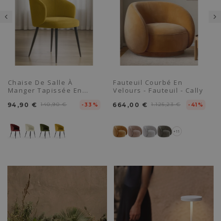
Chaise De Salle À
Fauteuil Courbé En
Manger Tapissée En
Velours - Fauteuil - Cally
Velours Côtelé - Feudum
94,90 €
140,90 €
664,00 €
1.125,23 €
-33%
-41%
+11