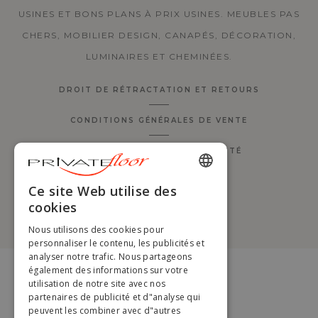
USINES ET BONS PLANS À PRIX USINES. MEUBLES PAS
CHERS, MOBILIER DESIGN, CANAPÉS, DÉCORATION,
LUMINAIRES ET CHEMINÉES.
DROIT DE RÉTRACTATION ET RETOURS
CONDITIONS GÉNÉRALES DE VENTE
POLITIQUE DE CONFIDENTIALITÉ
GÉRER MES COOKIES
ENGLISH
Ce site Web utilise des
cookies
FRENCH
@PRIVATEFLOOR.COM 2026
Nous utilisons des cookies pour
DUTCH
personnaliser le contenu, les publicités et
analyser notre trafic. Nous partageons
GERMAN
également des informations sur votre
utilisation de notre site avec nos
ITALIAN
partenaires de publicité et d"analyse qui
PORTUGUESE
peuvent les combiner avec d"autres