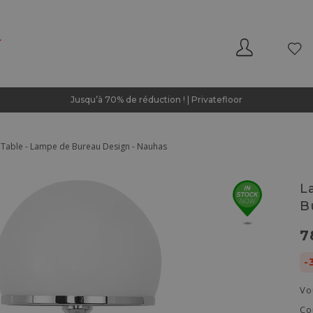
Jusqu’à 70% de réduction ! | Privatefloor
Table - Lampe de Bureau Design - Nauhas
L
B
7
-
Vo
Co