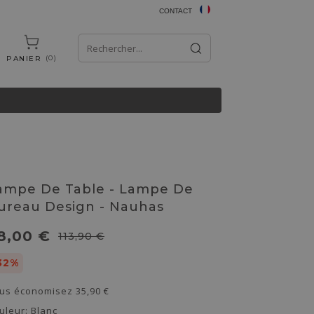
CONTACT
0
PANIER
ampe De Table - Lampe De
ureau Design - Nauhas
8,00 €
113,90 €
32%
us économisez
35,90 €
uleur:
Blanc