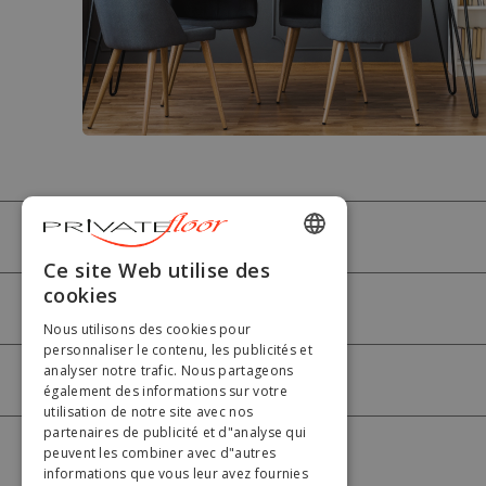
PRIVATEFLOOR
ENGLISH
Ce site Web utilise des
cookies
FRENCH
AIDE
Nous utilisons des cookies pour
DUTCH
personnaliser le contenu, les publicités et
analyser notre trafic. Nous partageons
GERMAN
MON COMPTE
également des informations sur votre
utilisation de notre site avec nos
ITALIAN
partenaires de publicité et d"analyse qui
PORTUGUESE
peuvent les combiner avec d"autres
PAIEMENT
informations que vous leur avez fournies
SPANISH