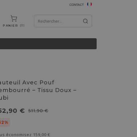
CONTACT
0
PANIER
auteuil Avec Pouf
embourré – Tissu Doux –
ubi
52,90 €
511,90 €
32%
us économisez
159,00 €