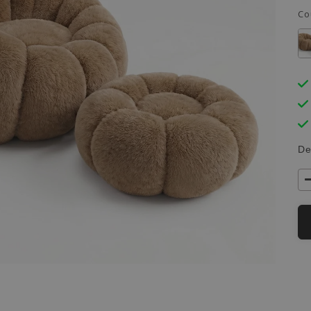
Co
De