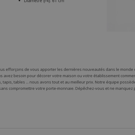
Diamètre (r4):
61 cm
ous efforçons de vous apporter les dernières nouveautés dans le monde d
s avez besoin pour décorer votre maison ou votre établissement commercia
 tapis, tables ... nous avons tout et au meilleur prix. Notre équipe possè
 sans compromettre votre porte-monnaie. Dépêchez-vous et ne manquez pa