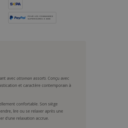
POUR LES COMMANDES
SUPÉRIEURES À 500€
gant avec
ottoman
assorti. Conçu avec
istication et caractère contemporain à
nellement confortable. Son siège
dre, lire ou se relaxer après une
er d'une relaxation accrue.