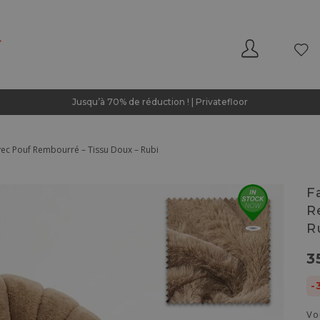
Jusqu’à 70% de réduction ! | Privatefloor
vec Pouf Rembourré – Tissu Doux – Rubi
F
R
R
3
-
Vo