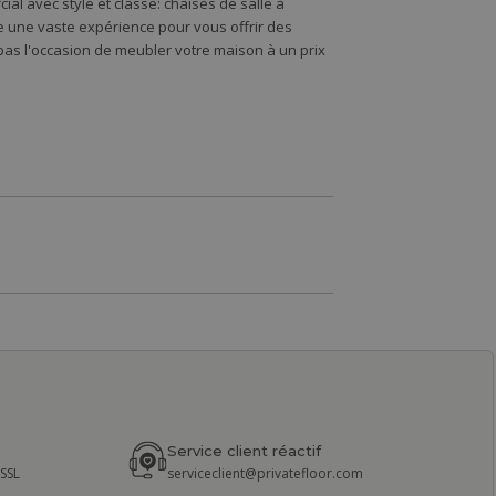
l avec style et classe: chaises de salle à
de une vaste expérience pour vous offrir des
s l'occasion de meubler votre maison à un prix
Service client réactif
 SSL
serviceclient@privatefloor.com