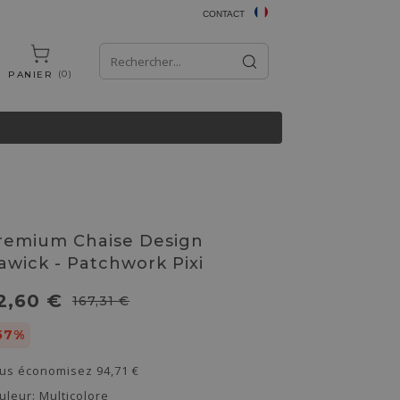
CONTACT
0
PANIER
remium Chaise Design
awick - Patchwork Pixi
2,60 €
167,31 €
57%
us économisez
94,71 €
uleur:
Multicolore