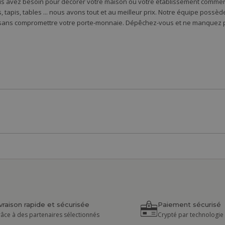
s avez besoin pour décorer votre maison ou votre établissement commercia
 tapis, tables ... nous avons tout et au meilleur prix. Notre équipe possè
 sans compromettre votre porte-monnaie. Dépêchez-vous et ne manquez pa
ivraison rapide et sécurisée
Paiement sécurisé
âce à des partenaires sélectionnés
Crypté par technologie