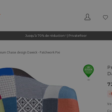
Jusqu’à 70% de réduction ! | Privatefloor
ium Chaise design Dawick - Patchwork Pixi
P
D
7
-
Vo
Co