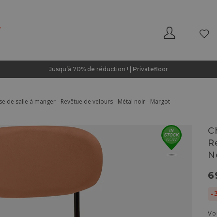
Jusqu’à 70% de réduction ! | Privatefloor
se de salle à manger - Revêtue de velours - Métal noir - Margot
C
R
N
6
-
Vo