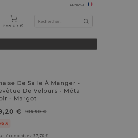
CONTACT
0
PANIER
haise De Salle À Manger -
evêtue De Velours - Métal
oir - Margot
9,20 €
106,90 €
36%
us économisez
37,70 €