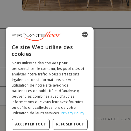
PRIVATEFLOOR
ENGLISH
Ce site Web utilise des
cookies
FRENCH
AIDE
Nous utilisons des cookies pour
DUTCH
personnaliser le contenu, les publicités et
analyser notre trafic. Nous partageons
GERMAN
MON COMPTE
également des informations sur votre
utilisation de notre site avec nos
ITALIAN
partenaires de publicité et d"analyse qui
PORTUGUESE
peuvent les combiner avec d"autres
PAIEMENT
informations que vous leur avez fournies
SPANISH
ou qu"ils ont collectées lors de votre
utilisation de leurs services.
Privacy Policy
POLISH
PRIVATEFLOOR EST LE 1ER SITE DE VENTES DIRECT USI
ACCEPTER TOUT
REFUSER TOUT