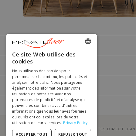
PRIVATEFLOOR
ENGLISH
Ce site Web utilise des
cookies
FRENCH
AIDE
Nous utilisons des cookies pour
DUTCH
personnaliser le contenu, les publicités et
analyser notre trafic. Nous partageons
GERMAN
MON COMPTE
également des informations sur votre
utilisation de notre site avec nos
ITALIAN
partenaires de publicité et d"analyse qui
PORTUGUESE
peuvent les combiner avec d"autres
PAIEMENT
informations que vous leur avez fournies
SPANISH
ou qu"ils ont collectées lors de votre
utilisation de leurs services.
Privacy Policy
POLISH
PRIVATEFLOOR EST LE 1ER SITE DE VENTES DIRECT USI
ACCEPTER TOUT
REFUSER TOUT