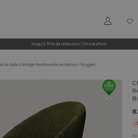
Jusqu’à 70% de réduction ! | Privatefloor
se de Salle à Manger Rembourrée en Velours - Brugges
C
R
B
8
-
Vo