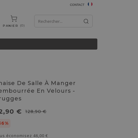
CONTACT
0
PANIER
haise De Salle À Manger
embourrée En Velours -
rugges
2,90 €
128,90 €
36%
us économisez
46,00 €