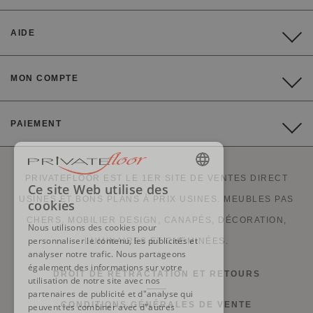
AIDE
MON COMPTE
PAIEMENT
PRIVATEFLOOR EST LE 1ER SITE DE VENTES DIRECT
ENGLISH
Ce site Web utilise des
USINES ET BONS PLANS À PRIX USINES. MEUBLES PAS
cookies
FRENCH
CHERS, MOBILIER DESIGN, CANAPÉS, DÉCORATION,
Nous utilisons des cookies pour
DUTCH
personnaliser le contenu, les publicités et
LUMINAIRES ET CHEMINÉES.
analyser notre trafic. Nous partageons
GERMAN
également des informations sur votre
DROIT DE RÉTRACTATION ET RETOURS
utilisation de notre site avec nos
ITALIAN
partenaires de publicité et d"analyse qui
PORTUGUESE
CONDITIONS GÉNÉRALES DE VENTE
peuvent les combiner avec d"autres